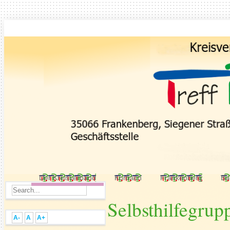
Der Kreisverband
Korbach
Frankenberg
Ba
Selbsthilfegru
A-
A
A+