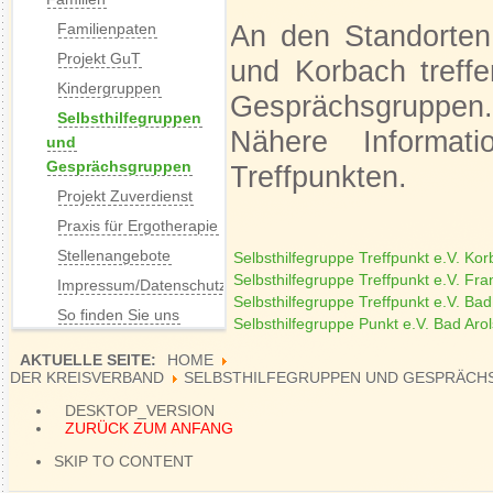
An den Standorten
Familienpaten
Projekt GuT
und Korbach treffe
Kindergruppen
Gesprächsgruppen
Selbsthilfegruppen
Nähere Informat
und
Gesprächsgruppen
Treffpunkten.
Projekt Zuverdienst
Praxis für Ergotherapie
Stellenangebote
Selbsthilfegruppe Treffpunkt e.V. Ko
Selbsthilfegruppe Treffpunkt e.V. Fr
Impressum/Datenschutz
Selbsthilfegruppe Treffpunkt e.V. Ba
So finden Sie uns
Selbsthilfegruppe Punkt e.V. Bad Aro
AKTUELLE SEITE:
HOME
DER KREISVERBAND
SELBSTHILFEGRUPPEN UND GESPRÄCH
DESKTOP_VERSION
ZURÜCK ZUM ANFANG
SKIP TO CONTENT