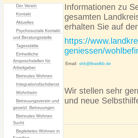
Informationen zu S
Der Verein
Kontakt
gesamten Landkreis
Aktuelles
erhalten Sie auf d
Psychosoziale Kontakt-
und Beratungsstelle
https://www.landkr
Tagesstätte
geniessen/wohlbefi
Einheitliche
Ansprechstellen für
Email:
shk@lkwafkb.de
Arbeitgeber
Betreutes Wohnen
Integrationsfachdienst
Wir stellen sehr ge
Wohnheim
und neue Selbsthil
Betreuungsverein und
gesetzl. Betreuungen
Betreutes Wohnen
Sucht
Begleitetes Wohnen in
Familien