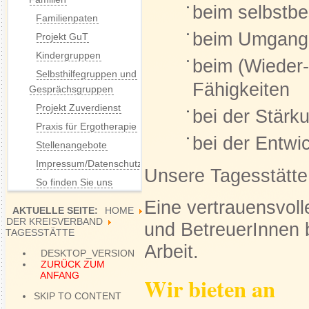
beim selbstb
Familienpaten
beim Umgang 
Projekt GuT
Kindergruppen
beim (Wieder-
Selbsthilfegruppen und
Fähigkeiten
Gesprächsgruppen
Projekt Zuverdienst
bei der Stärk
Praxis für Ergotherapie
bei der Entwi
Stellenangebote
Impressum/Datenschutz
Unsere Tagesstätte 
So finden Sie uns
Eine vertrauensvol
AKTUELLE SEITE:
HOME
DER KREISVERBAND
und BetreuerInnen 
TAGESSTÄTTE
Arbeit.
DESKTOP_VERSION
ZURÜCK ZUM
ANFANG
Wir bieten an
SKIP TO CONTENT