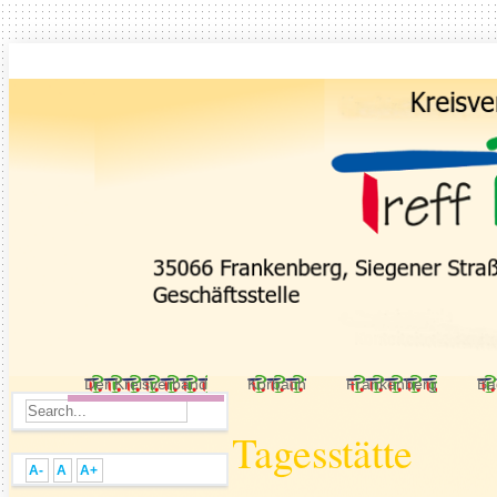
Der Kreisverband
Korbach
Frankenberg
Ba
Tagesstätte
A-
A
A+