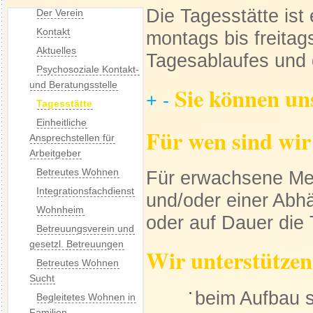
Die Tagesstätte ist 
Der Verein
Kontakt
montags bis freitag
Aktuelles
Tagesablaufes und d
Psychosoziale Kontakt-
und Beratungsstelle
Sie können un
+
-
Tagesstätte
Einheitliche
Für wen sind wir
Ansprechstellen für
Arbeitgeber
Betreutes Wohnen
Für erwachsene Me
Integrationsfachdienst
und/oder einer Abh
Wohnheim
oder auf Dauer die
Betreuungsverein und
gesetzl. Betreuungen
Wir unterstützen
Betreutes Wohnen
Sucht
beim Aufbau 
Begleitetes Wohnen in
Familien