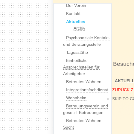
Der Verein
Kontakt
Aktuelles
Archiv
Psychosoziale Kontakt-
und Beratungsstelle
Tagesstätte
Einheitliche
Besuch
Ansprechstellen für
Arbeitgeber
AKTUELL
Betreutes Wohnen
Integrationsfachdienst
ZURÜCK Z
Wohnheim
SKIP TO 
Betreuungsverein und
gesetzl. Betreuungen
Betreutes Wohnen
Sucht