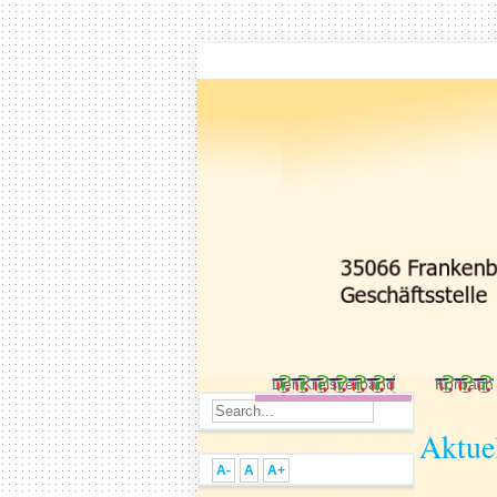
Der Kreisverband
Korbach
Aktue
A-
A
A+