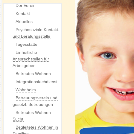
Der Verein
Kontakt
Aktuelles
Psychosoziale Kontakt-
und Beratungsstelle
Tagesstätte
Einheitliche
Ansprechstellen für
Arbeitgeber
Betreutes Wohnen
Integrationsfachdienst
Wohnheim
Betreuungsverein und
gesetzl. Betreuungen
Betreutes Wohnen
Sucht
Begleitetes Wohnen in
Familien