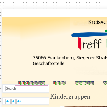
Der Kreisverband
Korbach
Frankenberg
Ba
Kindergruppen
A-
A
A+