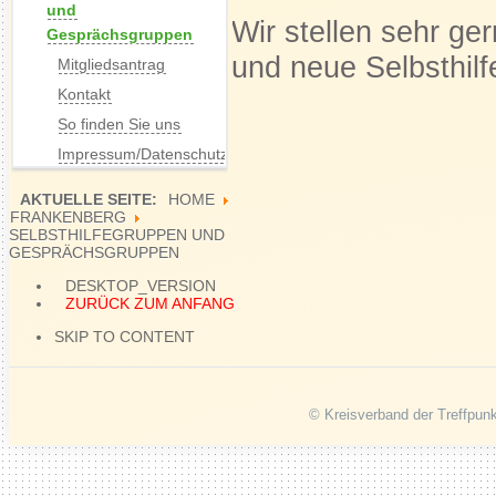
und
Wir stellen sehr ge
Gesprächsgruppen
und neue Selbsthil
Mitgliedsantrag
Kontakt
So finden Sie uns
Impressum/Datenschutz
AKTUELLE SEITE:
HOME
FRANKENBERG
SELBSTHILFEGRUPPEN UND
GESPRÄCHSGRUPPEN
DESKTOP_VERSION
ZURÜCK ZUM ANFANG
SKIP TO CONTENT
© Kreisverband der Treffpunk