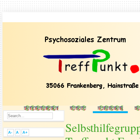
Der Kreisverband
Korbach
Frankenberg
Ba
Selbsthilfegru
A-
A
A+