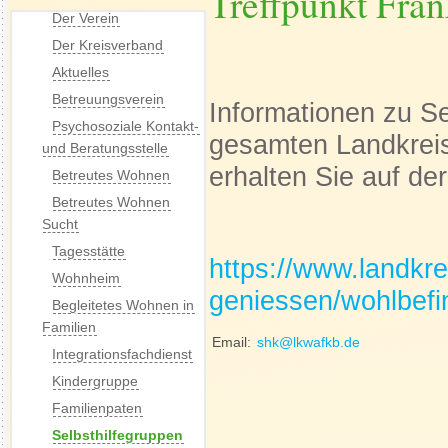
Treffpunkt Fra
Der Verein
Der Kreisverband
Aktuelles
Betreuungsverein
Informationen zu S
Psychosoziale Kontakt-
gesamten Landkreis
und Beratungsstelle
erhalten Sie auf d
Betreutes Wohnen
Betreutes Wohnen
Sucht
Tagesstätte
https://www.landkr
Wohnheim
geniessen/wohlbefi
Begleitetes Wohnen in
Familien
Email:
shk@lkwafkb.de
Integrationsfachdienst
Kindergruppe
Familienpaten
Selbsthilfegruppen