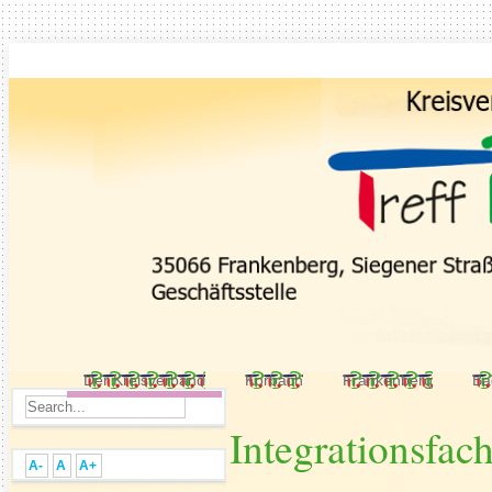
Der Kreisverband
Korbach
Frankenberg
Ba
Integrationsfac
A-
A
A+