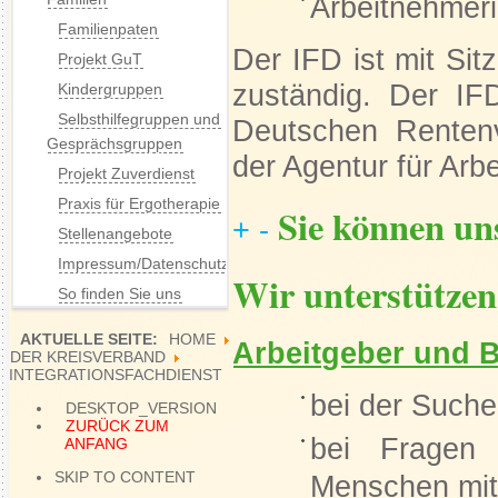
Arbeitnehmer
Familienpaten
Der IFD ist mit Si
Projekt GuT
zuständig. Der IF
Kindergruppen
Selbsthilfegruppen und
Deutschen Rentenv
Gesprächsgruppen
der Agentur für Ar
Projekt Zuverdienst
Praxis für Ergotherapie
Sie können un
+
-
Stellenangebote
Impressum/Datenschutz
Wir unterstützen
So finden Sie uns
AKTUELLE SEITE:
HOME
Arbeitgeber und B
DER KREISVERBAND
INTEGRATIONSFACHDIENST
bei der Suche
DESKTOP_VERSION
ZURÜCK ZUM
bei Fragen 
ANFANG
SKIP TO CONTENT
Menschen mit