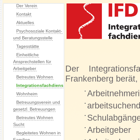
Der Verein
Kontakt
Aktuelles
Psychosoziale Kontakt-
und Beratungsstelle
Tagesstätte
Einheitliche
Ansprechstellen für
Der Integrations
Arbeitgeber
Frankenberg berät, v
Betreutes Wohnen
Integrationsfachdienst
Arbeitnehmer
Wohnheim
Betreuungsverein und
arbeitsuchen
gesetzl. Betreuungen
Schulabgänge
Betreutes Wohnen
Sucht
Arbeitgeber
Begleitetes Wohnen in
Familien