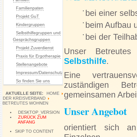
Familienpaten
bei einer sel
Projekt GuT
beim Aufbau u
Kindergruppen
Selbsthilfegruppen und
bei der Teilh
Gesprächsgruppen
Projekt Zuverdienst
Unser Betreute
Praxis für Ergotherapie
Selbsthilfe
.
Stellenangebote
Impressum/Datenschutz
Eine vertrauens
So finden Sie uns
zuständigen Bet
gemeinsamen Arbei
AKTUELLE SEITE:
HOME
DER KREISVERBAND
BETREUTES WOHNEN
Unser Angebot
DESKTOP_VERSION
ZURÜCK ZUM
ANFANG
orientiert sich
SKIP TO CONTENT