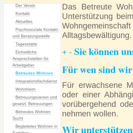
Das Betreute Wohn
Der Verein
Kontakt
Unterstützung bei
Aktuelles
Wohngemeinschaft 
Psychosoziale Kontakt-
Alltagsbewältigung.
und Beratungsstelle
Tagesstätte
Sie können un
+
-
Einheitliche
Ansprechstellen für
Für wen sind wir
Arbeitgeber
Betreutes Wohnen
Integrationsfachdienst
Für erwachsene Me
Wohnheim
oder einer Abhängi
Betreuungsverein und
vorübergehend ode
gesetzl. Betreuungen
nehmen wollen.
Betreutes Wohnen
Sucht
Wir unterstützen
Begleitetes Wohnen in
Familien