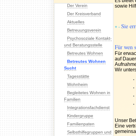
Es bietet
Der Verein
sowie Hil
Der Kreisverband
Aktuelles
Sie er
+
-
Betreuungsverein
Psychosoziale Kontakt-
und Beratungsstelle
Für wen s
Betreutes Wohnen
Für erwac
auf Dauer
Betreutes Wohnen
Aufnahme
Sucht
Wir unter
Tagesstätte
Wohnheim
Begleitetes Wohnen in
Familien
Integrationsfachdienst
Kindergruppe
Unser Bet
Familienpaten
Eine vert
gemeinsa
Selbsthilfegruppen und