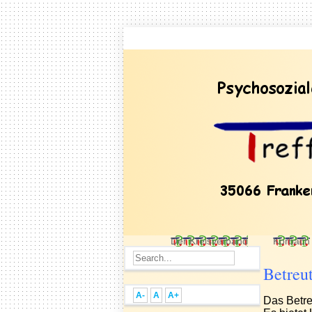
Der Kreisverband
Korbach
Betreu
A-
A
A+
Das Betre