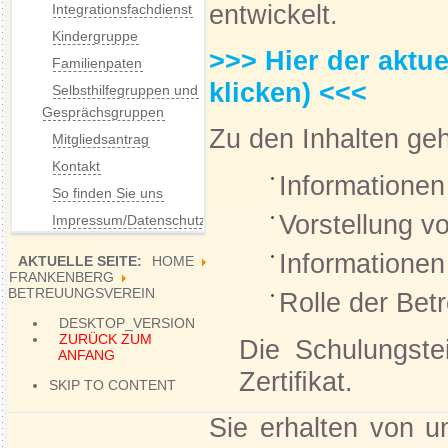
entwickelt.
Integrationsfachdienst
Kindergruppe
>>> Hier der aktue
Familienpaten
klicken) <<<
Selbsthilfegruppen und
Gesprächsgruppen
Zu den Inhalten ge
Mitgliedsantrag
Kontakt
Informatione
So finden Sie uns
Vorstellung v
Impressum/Datenschutz
Informationen
AKTUELLE SEITE:
HOME
FRANKENBERG
BETREUUNGSVEREIN
Rolle der Bet
DESKTOP_VERSION
ZURÜCK ZUM
Die Schulungste
ANFANG
Zertiﬁkat.
SKIP TO CONTENT
Sie erhalten von u