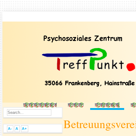
Der Kreisverband
Korbach
Frankenberg
Ba
Betreuungsvere
A-
A
A+