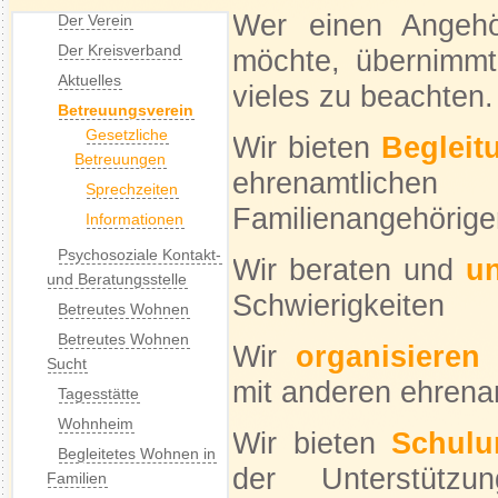
Wer einen Angehö
Der Verein
Der Kreisverband
möchte, übernimmt
Aktuelles
vieles zu beachten.
Betreuungsverein
Gesetzliche
Wir bieten
Begleit
Betreuungen
ehrenamtlich
Sprechzeiten
Familienangehörige
Informationen
Psychosoziale Kontakt-
Wir beraten und
un
und Beratungsstelle
Schwierigkeiten
Betreutes Wohnen
Betreutes Wohnen
Wir
organisieren
Sucht
mit anderen ehrena
Tagesstätte
Wohnheim
Wir bieten
Schulu
Begleitetes Wohnen in
der Unterstützu
Familien